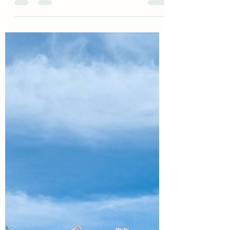
3161marlies
2. Apr. 2024
1 Min. Lesezeit
Stärke Dein Urvertrauen!
Rotes Licht durch Dein Wurzelchakra fliesst.
Lange Wurzeln (Lichtfäden) aus rotem Licht
verbinden Dich mit der Erde. Sie speisen
Dich mit...