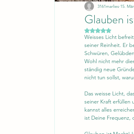
3161marlies
15. Mär
Glauben i
Mit NaN von 5 Ster
Weisses Licht befrei
seiner Reinheit. Er 
Schwüren, Gelübden 
Wohl nicht mehr dien
ständig neue Gründe
nicht tun sollst, wa
Das weisse Licht, da
seiner Kraft erfüllen
kannst alles erreiche
ist Deine Frequenz, d