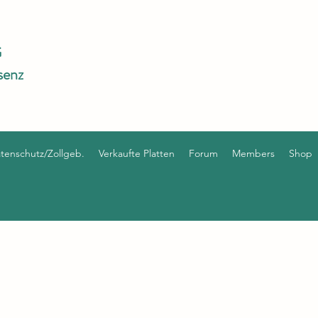
G
senz
enschutz/Zollgeb.
Verkaufte Platten
Forum
Members
Shop