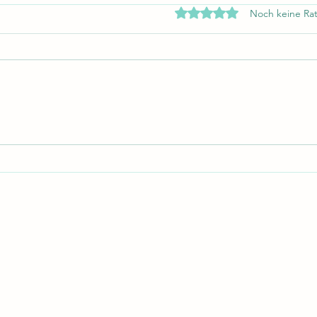
Mit 0 von 5 Sternen bewe
Noch keine Rat
Never give up
Das L