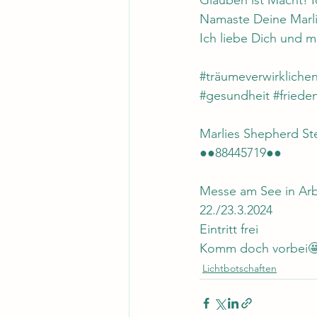
Glauben ist Macht! I
Namaste Deine Marli
Ich liebe Dich und m
#tra
̈umeverwirklichen
#gesundheit
#friede
Marlies Shepherd S
●●88445719●●
Messe am See in Ar
22./23.3.2024
Eintritt frei
Komm doch vorbei
Lichtbotschaften