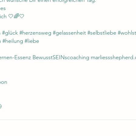
ch wünsche Dir einen erfolgreichen Tag. 
es 
ich 🤍🌈🤍
 
#glu
̈ck 
#herzensweg
#gelassenheit
#selbstliebe
#wohls
n
#heilung
#liebe
ternen-Essenz BewusstSEINscoaching 
marliessshepherd
bon
