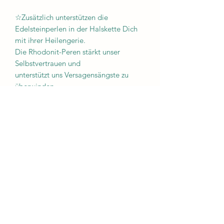
☆Zusätzlich unterstützen die
Edelsteinperlen in der Halskette Dich
mit ihrer Heilengerie.
Die Rhodonit-Peren stärkt unser
Selbstvertrauen und
unterstützt uns Versagensängste zu
überwinden.
Die Kette hat einen Magnetverschluss,
Kette ist 38 cm lang und auf einen
elestischen Doppelsilch aufgezogen.
Jeder Anhänger ist ein Unikat!
Niemand trägt den gleichen Schmuck
wie Du!
Wähle intuitiv, die erste Wahl ist in der
Regel genau, das Amulett, dass zu Dir