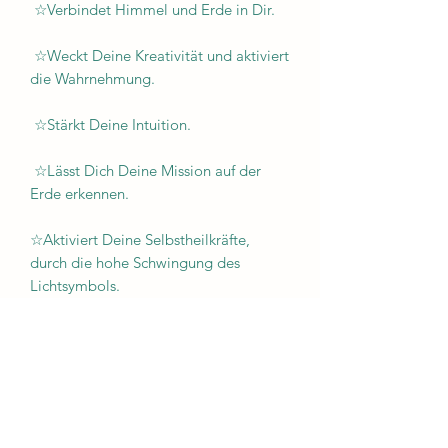
☆Verbindet Himmel und Erde in Dir.
☆Weckt Deine Kreativität und aktiviert
die Wahrnehmung.
☆Stärkt Deine Intuition.
☆Lässt Dich Deine Mission auf der
Erde erkennen.
☆Aktiviert Deine Selbstheilkräfte,
durch die hohe Schwingung des
Lichtsymbols.
Eine versilberte Kette 56 cm wird
mitgeliefert.
Jeder Anhänger ist ein Unikat!