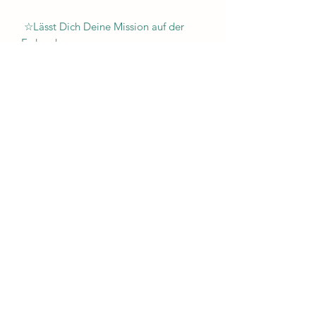
☆Lässt Dich Deine Mission auf der
Erde erkennen.
☆Aktiviert Deine Selbstheilkräfte,
durch die hohe Schwingung des
Lichtsymbols.
Das Lederband ist individuell
verstellbar, so dass es zu jedem Outfit
passt.
.
Jeder Anhänger ist ein Unikat!
Niemand trägt den gleichen Schmuck
wie Du!
Wähle intuitiv, die erste Wahl ist in der
Regel genau, das Amulett, dass zu Dir
passt!