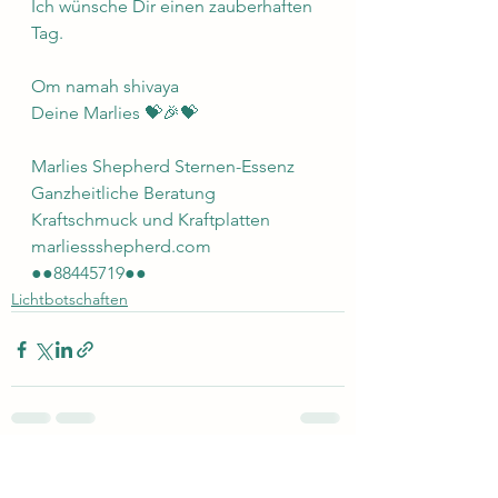
Ich wünsche Dir einen zauberhaften 
Tag. 
Om namah shivaya 
Deine Marlies 💝🎉💝
Marlies Shepherd Sternen-Essenz 
Ganzheitliche Beratung 
Kraftschmuck und Kraftplatten 
marliessshepherd.com 
●●88445719●●
Lichtbotschaften
Alle ansehen
Aktuelle Beiträge