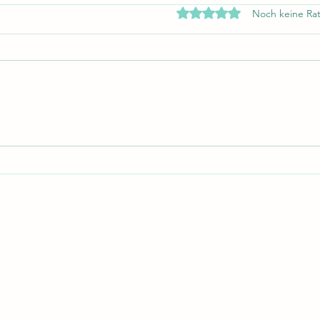
Mit 0 von 5 Sternen bewe
Noch keine Rat
Never give up
Das L