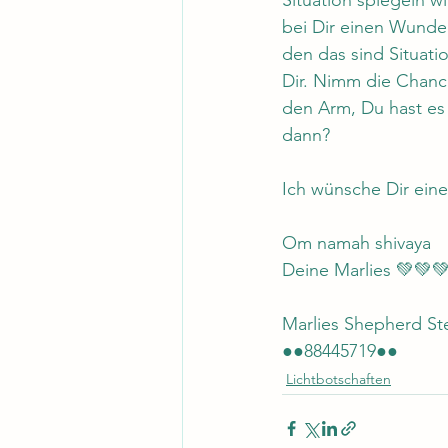
Situation spiegeln wi
bei Dir einen Wunden
den das sind Situati
Dir. Nimm die Chance
den Arm, Du hast es 
dann?
Ich wünsche Dir eine
Om namah shivaya 
Deine Marlies 💚💚
Marlies Shepherd St
●●88445719●●
Lichtbotschaften