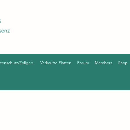
G
senz
enschutz/Zollgeb.
Verkaufte Platten
Forum
Members
Shop