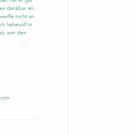
der hat er gar 
es dankbar an, 
eifle nicht an 
 liebevoll in 
st, wer den 
.com 