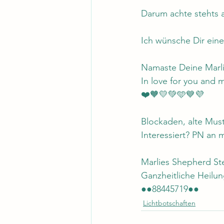
Darum achte stehts 
Ich wünsche Dir eine
Namaste Deine Marli
In love for you and 
❤️🧡💛💚🩵💙💜
Blockaden, alte Must
Interessiert? PN an 
Marlies Shepherd S
Ganzheitliche Heilu
●●88445719●●
Lichtbotschaften