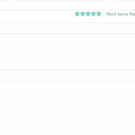
Mit 0 von 5 Sternen bewe
Noch keine Rat
Never give up
Das L