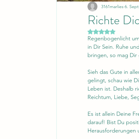
3161marlies
6. Sept
Richte Dic
Mit NaN von 5 Ster
Regenbogenlicht umgib
in Dir Sein. Ruhe und
bringen, so mag Dir 
Sieh das Gute in al
gelingt, schau wie Di
Leben ist. Deshalb r
Reichtum, Liebe, Seg
Es ist allein Deine F
darauf! Bist Du posi
Herausforderungen u