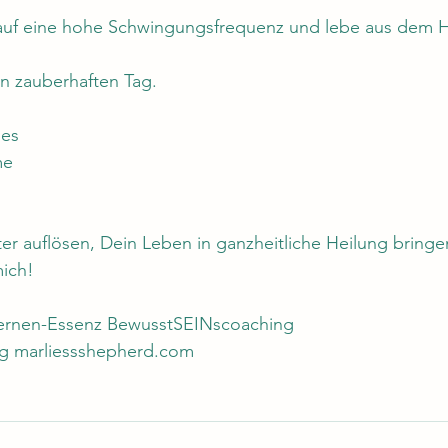
auf eine hohe Schwingungsfrequenz und lebe aus dem H
n zauberhaften Tag. 
es 
me 
er auflösen, Dein Leben in ganzheitliche Heilung bringe
mich!
ternen-Essenz BewusstSEINscoaching
ng marliessshepherd.com 