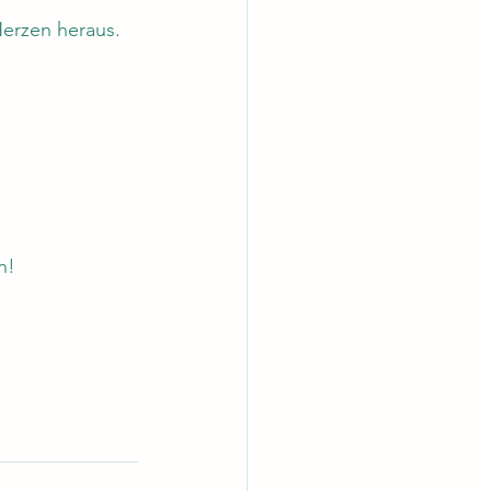
erzen heraus.
n!