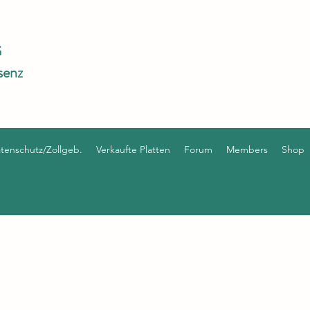
G
senz
enschutz/Zollgeb.
Verkaufte Platten
Forum
Members
Shop