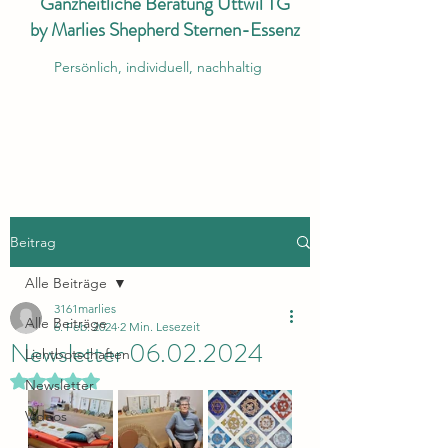
Ganzheitliche Beratung Uttwil TG
by Marlies Shepherd Sternen-Essenz
Persönlich, individuell, nachhaltig
Beitrag
Alle Beiträge
3161marlies
Alle Beiträge
6. Feb. 2024
2 Min. Lesezeit
Newsletter 06.02.2024
Lichtbotschaften
Mit NaN von 5 Sternen bewertet.
Newsletter
Videos