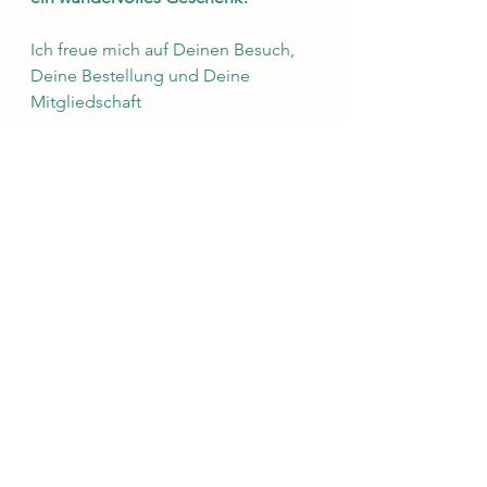
Ich freue mich auf Deinen Besuch, 
Deine Bestellung und Deine 
Mitgliedschaft
Bitte Informationen teilen!
Namaste Deine 
Marlies 
Newsletter
Alle ansehen
Aktuelle Beiträge