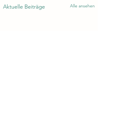
Alle ansehen
Aktuelle Beiträge
Kommentare
0.0 / 5 (0)
Never give up