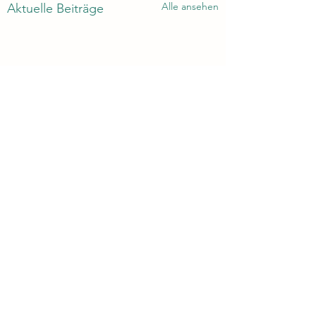
Alle ansehen
Aktuelle Beiträge
Kommentare
0.0 / 5 (0)
Never give up