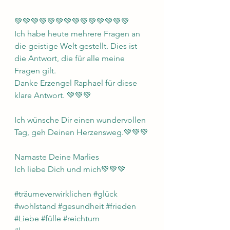
💚💚💚💚💚💚💚💚💚💚💚💚💚💚
Ich habe heute mehrere Fragen an 
die geistige Welt gestellt. Dies ist 
die Antwort, die für alle meine 
Fragen gilt.
Danke Erzengel Raphael für diese 
klare Antwort. 💚💚💚
Ich wünsche Dir einen wundervollen 
Tag, geh Deinen Herzensweg.💚💚💚
Namaste Deine Marlies 
Ich liebe Dich und mich💚💚💚
#tra
̈umeverwirklichen 
#glu
̈ck 
#wohlstand
#gesundheit
#frieden
#Liebe
#fülle
#reichtum