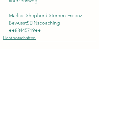
#herzensweg
Marlies Shepherd Sternen-Essenz 
BewusstSEINscoaching 
●●88445719●●
Lichtbotschaften
Alle ansehen
Aktuelle Beiträge