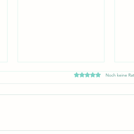
Mit 0 von 5 Sternen bewe
Noch keine Rat
Never give up
Das L