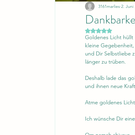
3161marlies
2. Juni
Dankbarkei
Mit NaN von 5 Ster
Goldenes Licht hüllt 
kleine Gegebenheit, 
und Dir Selbstliebe 
länger zu trüben.
Deshalb lade das gol
und ihnen neue Kraft 
Atme goldenes Licht 
Ich wünsche Dir eine