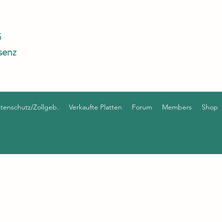
G
senz
enschutz/Zollgeb.
Verkaufte Platten
Forum
Members
Shop