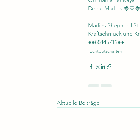
Om namah shivaya 
Deine Marlies 🌟💛
Marlies Shepherd St
Kraftschmuck und Kr
●●88445719●●
Lichtbotschaften
Aktuelle Beiträge