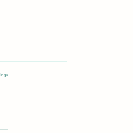
rtet.
ings
eben ist mystisch...