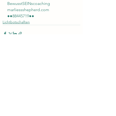
BewusstSEINscoaching 
marliessshepherd.com
●●88445719●●
Lichtbotschaften
Alle ansehen
Aktuelle Beiträge