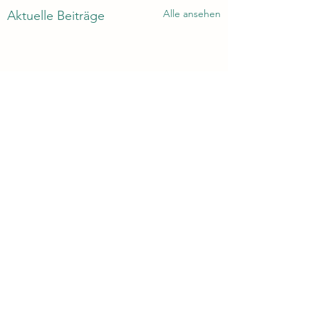
Alle ansehen
Aktuelle Beiträge
Kommentare
0.0 / 5 (0)
Never give up