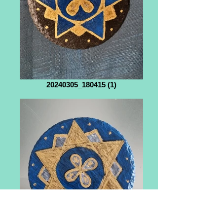
20240305_180415 (1)