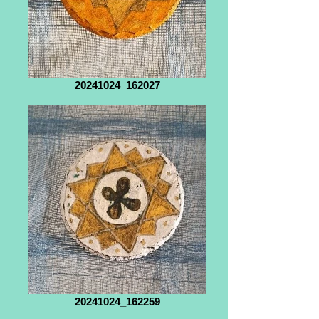
20241024_162027
20241024_162259