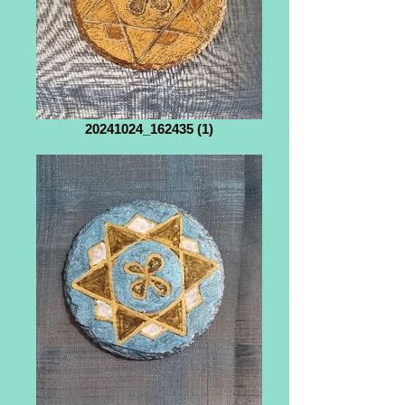
20241024_162435 (1)