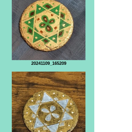
20241109_165209