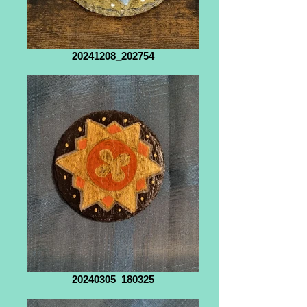
20241208_202754
20240305_180325