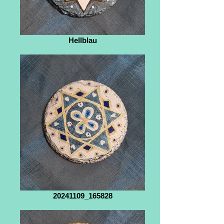
Hellblau
20241109_165828