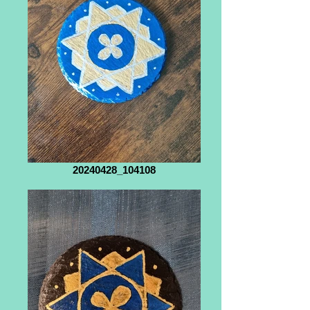
20240428_104108