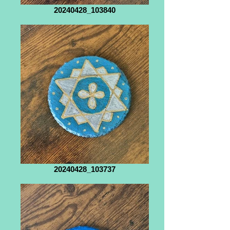
20240428_103840
20240428_103737