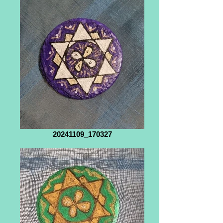
20241109_170327