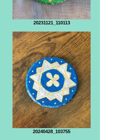
20231121_110113
20240428_103755