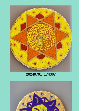
20240701_174307