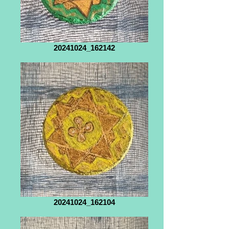
20241024_162142
20241024_162104