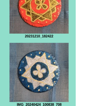
20231210_182422
IMG_20240424_100838_708