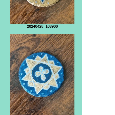
20240428_103900