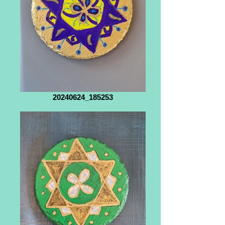
20240624_185253