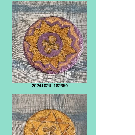
20241024_162350