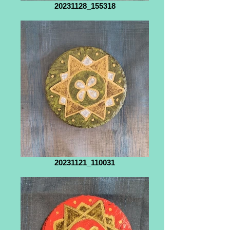
20231128_155318
20231121_110031