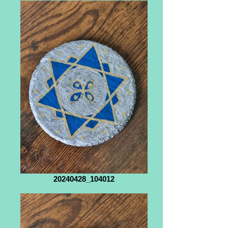
20240428_104012