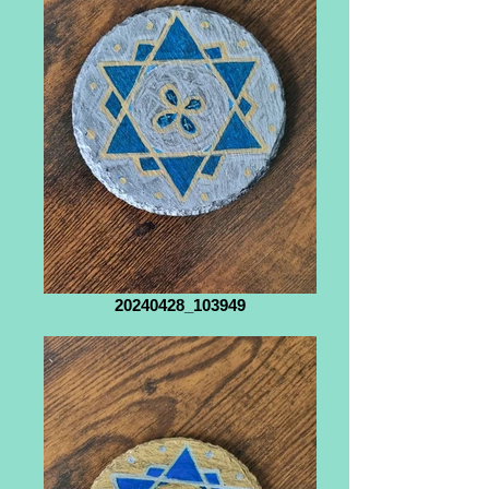
20240428_103949