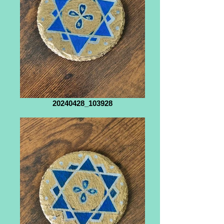
20240428_103928